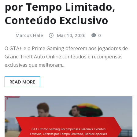
por Tempo Limitado,
Conteúdo Exclusivo
Marcus Hale
Mar 10, 2026
0
O GTA+ e o Prime Gaming oferecem aos jogadores de
Grand Theft Auto Online conteúdos e recompensas
exclusivas que melhoram…
READ MORE