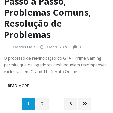
Passo a Passo,
Problemas Comuns,
Resolução de
Problemas
Marcus Hale
Mar 9, 2026
0
O processo de reivindicação do GTA+ Prime Gaming
permite que os jogadores desbloqueiem recompensas
exclusivas em Grand Theft Auto Online…
READ MORE
Posts
1
2
…
5