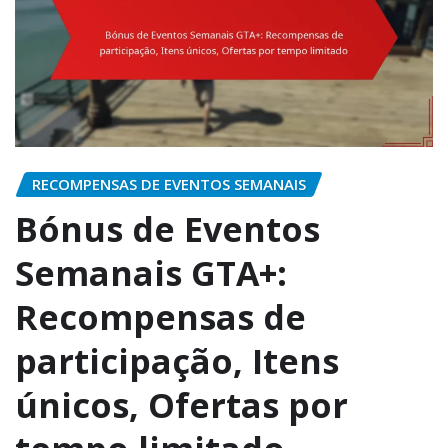
RECOMPENSAS DE EVENTOS SEMANAIS
Bónus de Eventos
Semanais GTA+:
Recompensas de
participação, Itens
únicos, Ofertas por