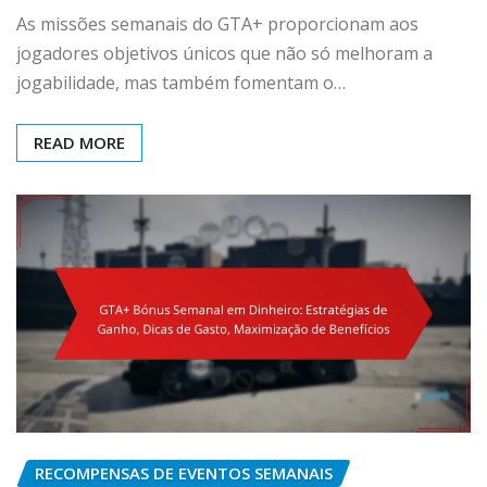
As missões semanais do GTA+ proporcionam aos
jogadores objetivos únicos que não só melhoram a
jogabilidade, mas também fomentam o…
READ MORE
RECOMPENSAS DE EVENTOS SEMANAIS