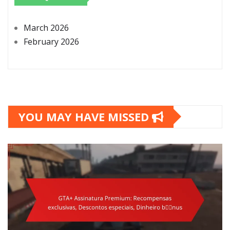
March 2026
February 2026
YOU MAY HAVE MISSED