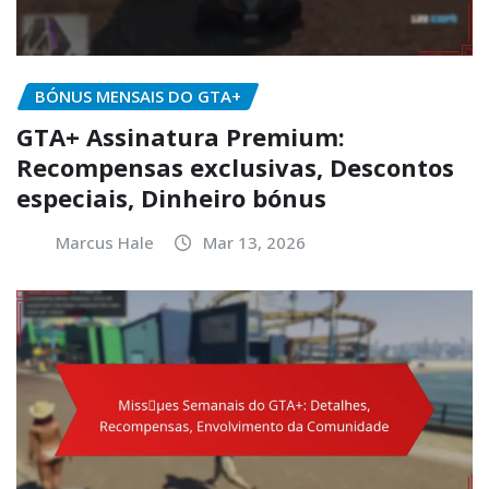
BÓNUS MENSAIS DO GTA+
GTA+ Assinatura Premium:
Recompensas exclusivas, Descontos
especiais, Dinheiro bónus
Marcus Hale
Mar 13, 2026