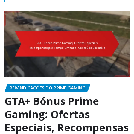
REIVINDICAÇÕES DO PRIME GAMING
GTA+ Bónus Prime
Gaming: Ofertas
Especiais, Recompensas