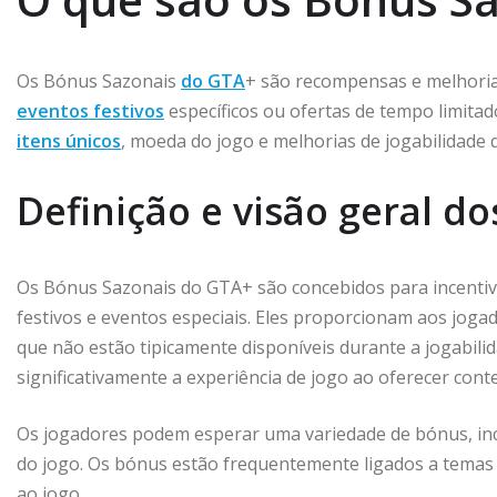
Os Bónus Sazonais
do GTA
+ são recompensas e melhorias
eventos festivos
específicos ou ofertas de tempo limita
itens únicos
, moeda do jogo e melhorias de jogabilidade 
Definição e visão geral d
Os Bónus Sazonais do GTA+ são concebidos para incentiv
festivos e eventos especiais. Eles proporcionam aos jog
que não estão tipicamente disponíveis durante a jogabil
significativamente a experiência de jogo ao oferecer con
Os jogadores podem esperar uma variedade de bónus, inclu
do jogo. Os bónus estão frequentemente ligados a temas 
ao jogo.