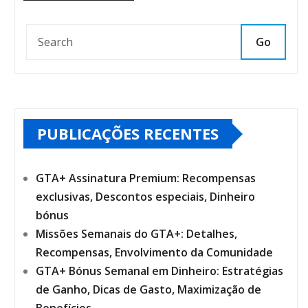
Go
PUBLICAÇÕES RECENTES
GTA+ Assinatura Premium: Recompensas
exclusivas, Descontos especiais, Dinheiro
bónus
Missões Semanais do GTA+: Detalhes,
Recompensas, Envolvimento da Comunidade
GTA+ Bónus Semanal em Dinheiro: Estratégias
de Ganho, Dicas de Gasto, Maximização de