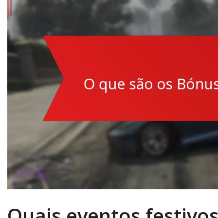
Quais eventos festivos