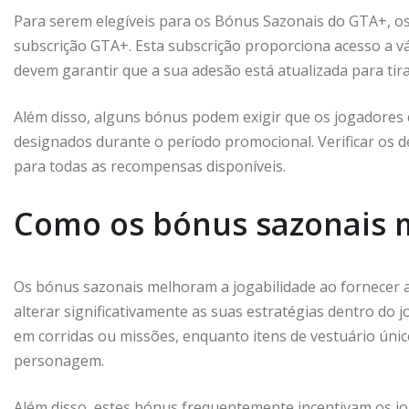
Para serem elegíveis para os Bónus Sazonais do GTA+, o
subscrição GTA+. Esta subscrição proporciona acesso a v
devem garantir que a sua adesão está atualizada para tira
Além disso, alguns bónus podem exigir que os jogadores 
designados durante o período promocional. Verificar os de
para todas as recompensas disponíveis.
Como os bónus sazonais 
Os bónus sazonais melhoram a jogabilidade ao fornecer a
alterar significativamente as suas estratégias dentro d
em corridas ou missões, enquanto itens de vestuário ún
personagem.
Além disso, estes bónus frequentemente incentivam os jo