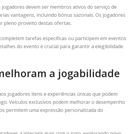
s jogadores devem ser membros ativos do serviço de
árias vantagens, incluindo bónus sazonais. Os jogadores
r pleno proveito destas ofertas.
completem tarefas específicas ou participem em eventos
talhes do evento é crucial para garantir a elegibilidade
melhoram a jogabilidade
os jogadores itens e experiências únicas que podem
o jogo. Veículos exclusivos podem melhorar o desempenho
icos permitem uma expressão personalizada do
gadores a interagir mais com o jogo, explorando novo