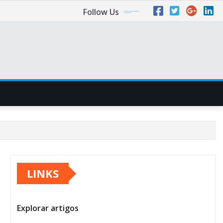
Follow Us
LINKS
Explorar artigos