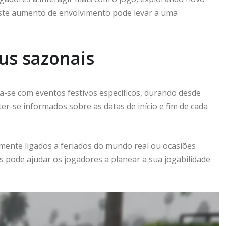
Este aumento de envolvimento pode levar a uma
us sazonais
-se com eventos festivos específicos, durando desde
r-se informados sobre as datas de início e fim de cada
emente ligados a feriados do mundo real ou ocasiões
 pode ajudar os jogadores a planear a sua jogabilidade