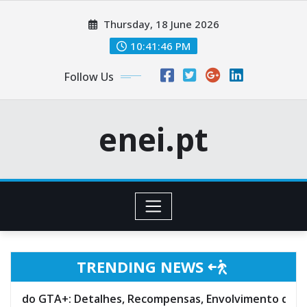
Skip
Thursday, 18 June 2026
to
content
10:41:47 PM
Follow Us
enei.pt
TRENDING NEWS
etalhes, Recompensas, Envolvimento da Comunidade