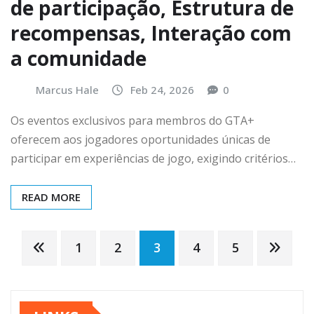
de participação, Estrutura de
recompensas, Interação com
a comunidade
Marcus Hale
Feb 24, 2026
0
Os eventos exclusivos para membros do GTA+
oferecem aos jogadores oportunidades únicas de
participar em experiências de jogo, exigindo critérios…
READ MORE
Posts
1
2
3
4
5
pagination