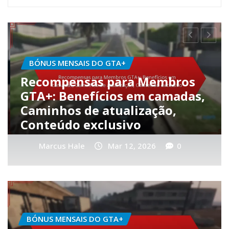
RECOMPENSAS DE EVENTOS SEMANAIS
Bónus de Eventos Semanais
,
GTA+: Recompensas de
participação, Itens únicos,
Ofertas por tempo limitado
Marcus Hale
Mar 11, 2026
0
BÓNUS MENSAIS DO GTA+